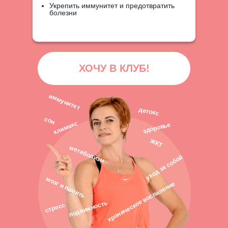
Укрепить иммунитет и предотвратить
болезни
ХОЧУ В КЛУБ!
иммунитет
детокс
сон
климакс
здоровье
ЖКТ
метаболизм
уход за собой
мозг и память
хроническое воспаление
подвижность
стресс